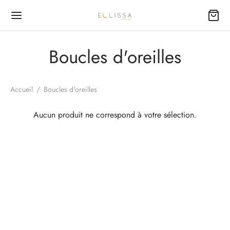
Boucles d'oreilles
Accueil
/
Boucles d'oreilles
Retour
Retour
Aucun produit ne correspond à votre sélection.
ME
MME
lets
lets
ers
es d’oreilles