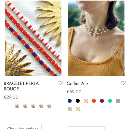
BRACELET PERLA
Collier Alix
ROUGE
€
59,00
€
29,00
Ce
Ce
Choix des options