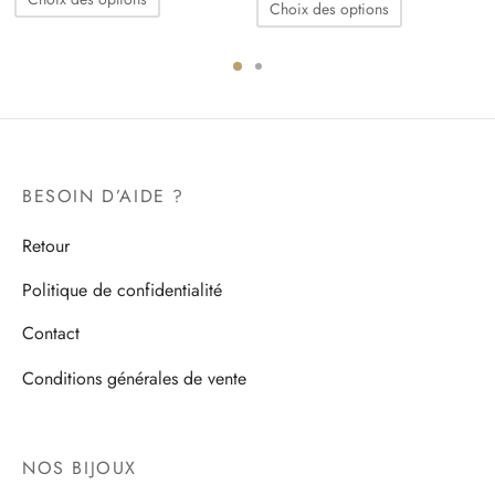
Choix des options
produit
produit
a
a
plusieurs
plusieurs
variations.
variations.
Les
Les
options
options
BESOIN D’AIDE ?
peuvent
peuvent
être
être
Retour
choisies
choisies
sur
Politique de confidentialité
sur
la
la
Contact
page
page
du
Conditions générales de vente
du
produit
produit
NOS BIJOUX