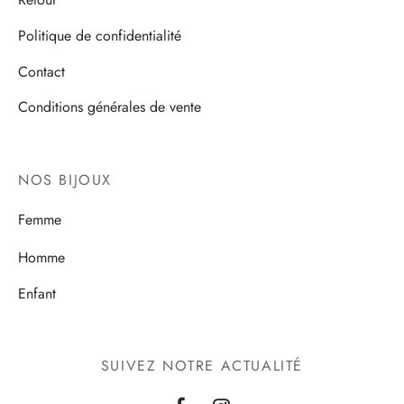
choisies
Politique de confidentialité
sur
la
Contact
page
Conditions générales de vente
du
produit
NOS BIJOUX
Femme
Homme
Enfant
SUIVEZ NOTRE ACTUALITÉ