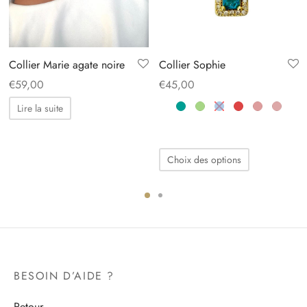
Collier Marie agate noire
Collier Sophie
€
59,00
€
45,00
Lire la suite
Ce
Choix des options
produit
a
plusieurs
variations.
Les
options
BESOIN D’AIDE ?
peuvent
être
Retour