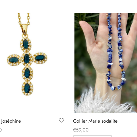
r Joséphine
Collier Marie sodalite
0
€
59,00