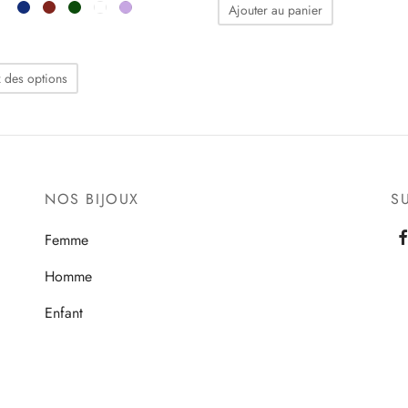
Ajouter au panier
Ce
 des options
produit
a
plusieurs
variations.
Les
NOS BIJOUX
S
options
Femme
peuvent
être
Homme
choisies
Enfant
sur
la
page
du