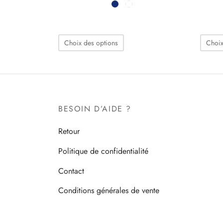
Ce
Choix des options
Choix
produit
a
plusieurs
variations.
Les
BESOIN D’AIDE ?
options
Retour
peuvent
être
Politique de confidentialité
choisies
Contact
sur
la
Conditions générales de vente
page
du